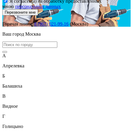
Я согласен(а) на обработку предоставленных
мною
персональных данных
Перезвоните мне
Горячая линия:
8 (967) 021-99-16
(Москва)
Ваш город
Москва
А
Апрелевка
Б
Балашиха
В
Видное
Г
Голицыно