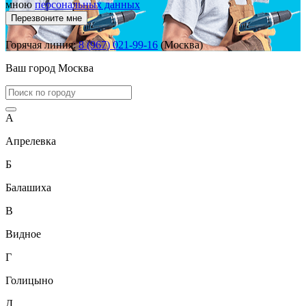
мною
персональных данных
Перезвоните мне
Горячая линия:
8 (967) 021-99-16
(Москва)
Ваш город
Москва
А
Апрелевка
Б
Балашиха
В
Видное
Г
Голицыно
Д