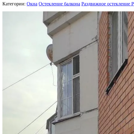
Категории:
Окна
Остекление балкона
Раздвижное остекление P