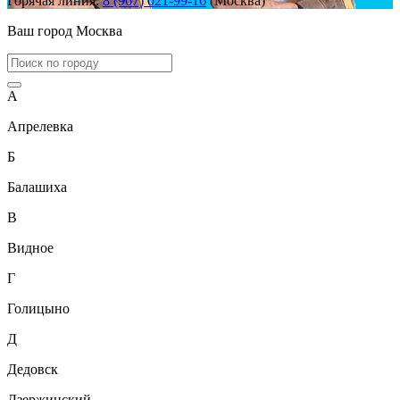
Горячая линия:
8 (967) 021-99-16
(Москва)
Ваш город
Москва
А
Апрелевка
Б
Балашиха
В
Видное
Г
Голицыно
Д
Дедовск
Дзержинский