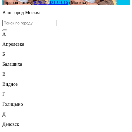
Горячая линия:
8 (967) 021-99-16
(Москва)
Ваш город
Москва
А
Апрелевка
Б
Балашиха
В
Видное
Г
Голицыно
Д
Дедовск