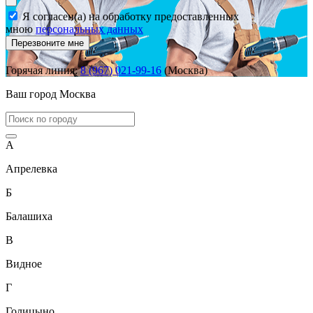
Я согласен(а) на обработку предоставленных
мною
персональных данных
Перезвоните мне
Горячая линия:
8 (967) 021-99-16
(Москва)
Ваш город
Москва
А
Апрелевка
Б
Балашиха
В
Видное
Г
Голицыно