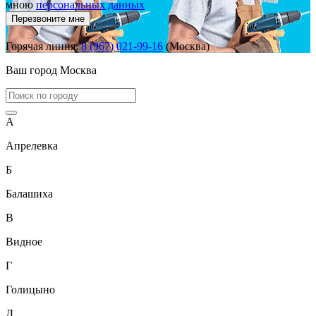
мною
персональных данных
Перезвоните мне
Горячая линия:
8 (967) 021-99-16
(Москва)
Ваш город
Москва
А
Апрелевка
Б
Балашиха
В
Видное
Г
Голицыно
Д