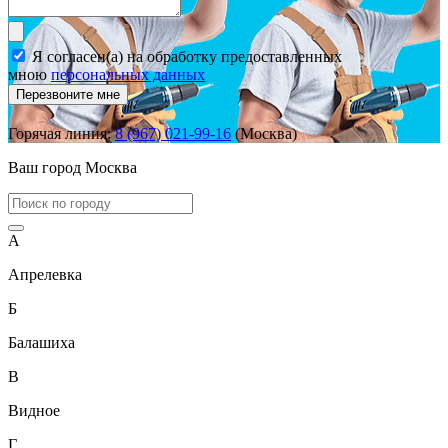
Я согласен(а) на обработку предоставленных
мною
персональных данных
Перезвоните мне
Горячая линия:
8 (967) 021-99-16
(Москва)
Ваш город
Москва
А
Апрелевка
Б
Балашиха
В
Видное
Г