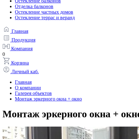
Остекление балконов
Отделка балконов
Остекление частных домов
Остекление террас и веранд
Главная
Продукция
Компания
0
Корзина
Личный каб.
Главная
О компании
Галерея объектов
Монтаж эркерного окна + окно
Монтаж эркерного окна + окн