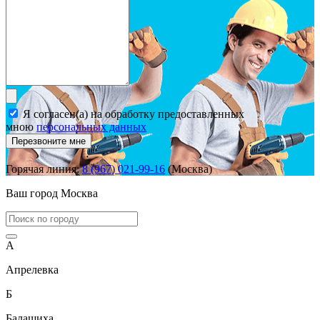
Я согласен(а) на обработку предоставленных
мною
персональных данных
Перезвоните мне
Горячая линия:
8 (967) 021-99-16
(Москва)
Ваш город
Москва
А
Апрелевка
Б
Балашиха