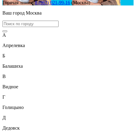
Горячая линия:
8 (967) 021-99-16
(Москва)
Ваш город
Москва
А
Апрелевка
Б
Балашиха
В
Видное
Г
Голицыно
Д
Дедовск