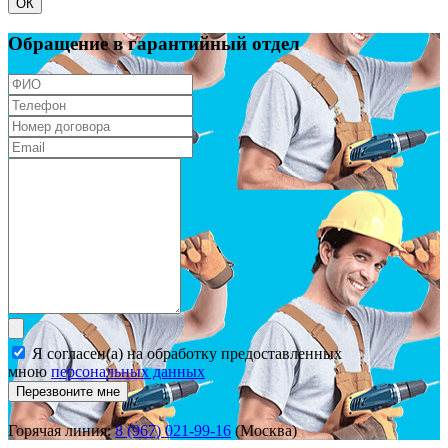
ОК
Обращение в гарантийный отдел
Я согласен(а) на обработку предоставленных
мною
персональных данных
Перезвоните мне
Горячая линия:
8 (967) 021-99-16
(Москва)