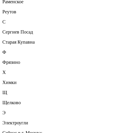
Раменское
Реутов
С
Сергиев Посад
Старая Купавна
Ф
Фрязино
Х
Химки
Щ
Щелково
Э
Электроугли
Сейчас в г. Москва: