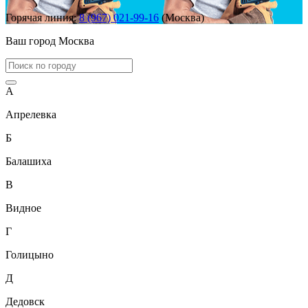
Горячая линия:
8 (967) 021-99-16
(Москва)
Ваш город
Москва
А
Апрелевка
Б
Балашиха
В
Видное
Г
Голицыно
Д
Дедовск