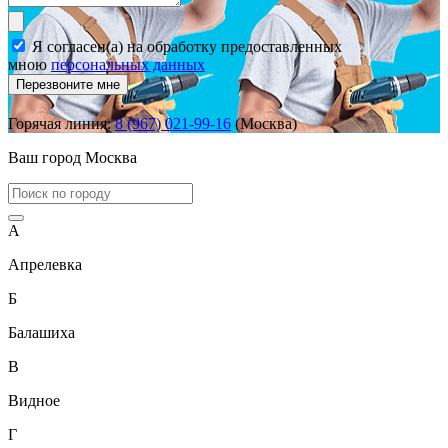
Я согласен(а) на обработку предоставленных
мною
персональных данных
Перезвоните мне
Горячая линия:
8 (967) 021-99-16
(Москва)
Ваш город
Москва
А
Апрелевка
Б
Балашиха
В
Видное
Г