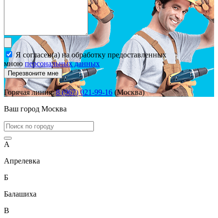
Я согласен(а) на обработку предоставленных
мною
персональных данных
Перезвоните мне
Горячая линия:
8 (967) 021-99-16
(Москва)
Ваш город
Москва
А
Апрелевка
Б
Балашиха
В