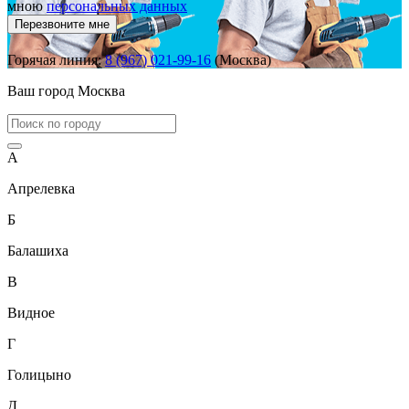
мною
персональных данных
Перезвоните мне
Горячая линия:
8 (967) 021-99-16
(Москва)
Ваш город
Москва
А
Апрелевка
Б
Балашиха
В
Видное
Г
Голицыно
Д