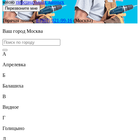
мною
персональных данных
Перезвоните мне
Горячая линия:
8 (967) 021-99-16
(Москва)
Ваш город
Москва
А
Апрелевка
Б
Балашиха
В
Видное
Г
Голицыно
Д