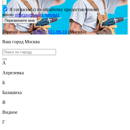
Я согласен(а) на обработку предоставленных
мною
персональных данных
Перезвоните мне
Горячая линия:
8 (967) 021-99-16
(Москва)
Ваш город
Москва
А
Апрелевка
Б
Балашиха
В
Видное
Г