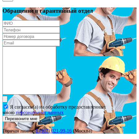
Обращение в гарантийный отдел
Я согласен(а) на обработку предоставленных
мною
персональных данных
Перезвоните мне
Горячая линия:
8 (967) 021-99-16
(Москва)