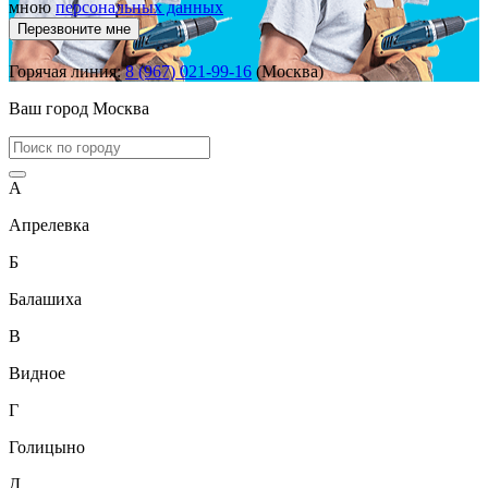
мною
персональных данных
Перезвоните мне
Горячая линия:
8 (967) 021-99-16
(Москва)
Ваш город
Москва
А
Апрелевка
Б
Балашиха
В
Видное
Г
Голицыно
Д