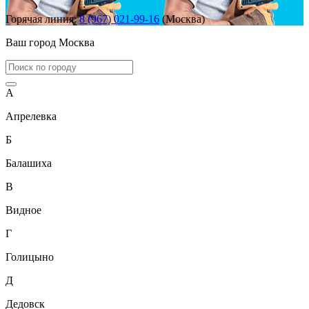
Горячая линия:
8 (967) 021-99-16
(Москва)
Ваш город
Москва
А
Апрелевка
Б
Балашиха
В
Видное
Г
Голицыно
Д
Дедовск